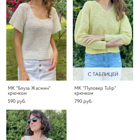
С ТАБЛИЦЕЙ
МК "Блуза Жасмин"
МК "Пуловер Tulip"
крючком
крючком
590 pуб.
790 pуб.